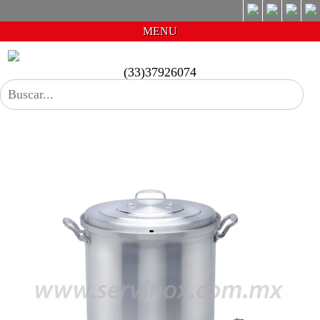
MENU
(33)37926074