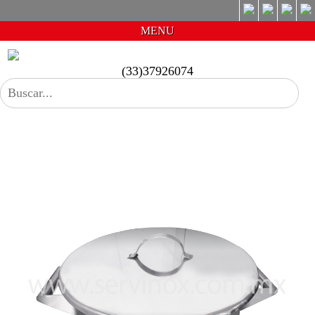
MENU
(33)37926074